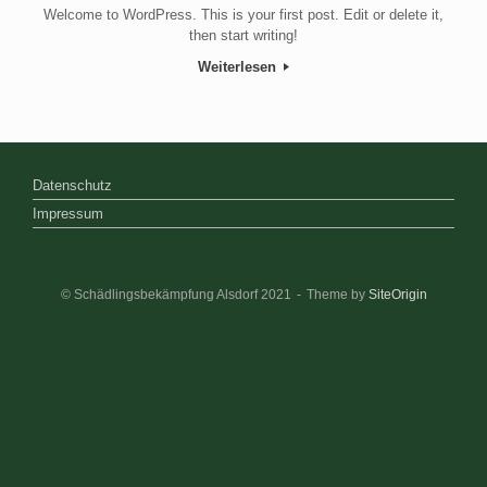
Welcome to WordPress. This is your first post. Edit or delete it,
then start writing!
Weiterlesen
Datenschutz
Impressum
© Schädlingsbekämpfung Alsdorf 2021
Theme by
SiteOrigin